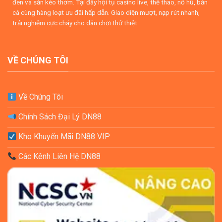
đen và săn kèo thơm. Tại đây hội tụ casino live, thể thao, nổ hũ, bắn
cá cùng hàng loạt ưu đãi hấp dẫn. Giao diện mượt, nạp rút nhanh,
trải nghiệm cực cháy cho dân chơi thứ thiệt
VỀ CHÚNG TÔI
Về Chúng Tôi
Chính Sách Đại Lý DN88
Kho Khuyến Mãi DN88 VIP
Các Kênh Liên Hệ DN88