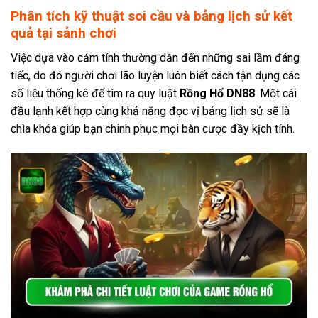
Phân tích kỹ thuật soi cầu và bảng lịch sử kết
quả tại sảnh chơi
Việc dựa vào cảm tính thường dẫn đến những sai lầm đáng
tiếc, do đó người chơi lão luyện luôn biết cách tận dụng các
số liệu thống kê để tìm ra quy luật
Rồng Hổ DN88
. Một cái
đầu lạnh kết hợp cùng khả năng đọc vị bảng lịch sử sẽ là
chìa khóa giúp bạn chinh phục mọi bàn cược đầy kịch tính.