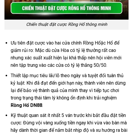
Chiến thuật đặt cược Rồng Hổ thông minh
Ưu tiên đặt cược vào hai cửa chính Rồng Hổặc Hổ để
giảm rủi ro: Mặc dù cửa Hòa có tỷ lệ thưởng rất cao
nhưng xác suất xuất hiện lại khá thấp nên hội viên mới
nên tập trung vào các cửa có tỷ lệ thắng 50/50.
Thiết lập mục tiêu lãi/lỗ theo ngày và tuyệt đối tuân thủ
kỷ luật: Khi đã đạt đến giới hạn này, thành viên nên dừng
lại để bảo vệ thành quả của mình thay vì tiếp tục chơi
trong trạng thái tâm lý không ổn định khi trải nghiệm
Rồng Hổ DN88
.
Kỹ thuật quan sát ít nhất 5 ván trước khi bắt đầu đặt tiền
cược: Đừng vội vàng xuống tiền ngay khi vừa vào bàn mà
hãy dành thời gian để nắm bắt nhịp độ và xu hướng ra bài