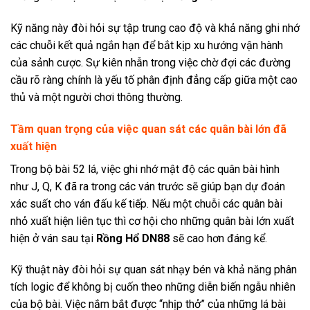
Kỹ năng này đòi hỏi sự tập trung cao độ và khả năng ghi nhớ
các chuỗi kết quả ngắn hạn để bắt kịp xu hướng vận hành
của sảnh cược. Sự kiên nhẫn trong việc chờ đợi các đường
cầu rõ ràng chính là yếu tố phân định đẳng cấp giữa một cao
thủ và một người chơi thông thường.
Tầm quan trọng của việc quan sát các quân bài lớn đã
xuất hiện
Trong bộ bài 52 lá, việc ghi nhớ mật độ các quân bài hình
như J, Q, K đã ra trong các ván trước sẽ giúp bạn dự đoán
xác suất cho ván đấu kế tiếp. Nếu một chuỗi các quân bài
nhỏ xuất hiện liên tục thì cơ hội cho những quân bài lớn xuất
hiện ở ván sau tại
Rồng Hổ DN88
sẽ cao hơn đáng kể.
Kỹ thuật này đòi hỏi sự quan sát nhạy bén và khả năng phân
tích logic để không bị cuốn theo những diễn biến ngẫu nhiên
của bộ bài. Việc nắm bắt được “nhịp thở” của những lá bài