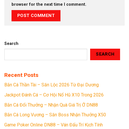
browser for the next time I comment.
Search
SEARCH
Recent Posts
Bắn Cá Thần Tài – Săn Lộc 2026 Từ Đại Dương
Jackpot Đánh Cá – Cơ Hội Nổ Hũ X10 Trong 2026
Bắn Cá Đổi Thưởng – Nhận Quà Giá Trị Ở DN88
Bắn Cá Long Vương – Săn Boss Nhận Thưởng X50
Game Poker Online DN88 – Ván Đấu Trí Kịch Tính