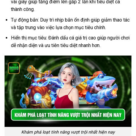
vài giây giúp tăng điểm lên gấp 2 lần khi tiêu diệt cá
thành công.
Tự động bắn: Duy trì nhịp bắn ổn định giúp giảm thao tác
và tập trung vào việc lựa chọn mục tiêu chính.
Hiển thị mục tiêu: Đánh dấu cá giá trị cao giúp người chơi
dễ nhận diện và ưu tiên tiêu diệt nhanh hơn.
Khám phá loạt tính năng vượt trội nhất hiện nay