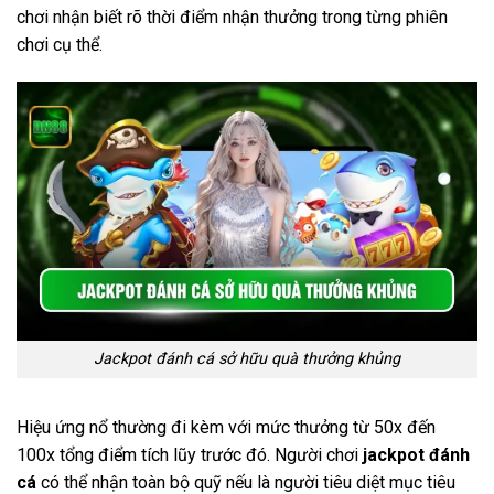
chơi nhận biết rõ thời điểm nhận thưởng trong từng phiên
chơi cụ thể.
Jackpot đánh cá sở hữu quà thưởng khủng
Hiệu ứng nổ thường đi kèm với mức thưởng từ 50x đến
100x tổng điểm tích lũy trước đó. Người chơi
jackpot đánh
cá
có thể nhận toàn bộ quỹ nếu là người tiêu diệt mục tiêu