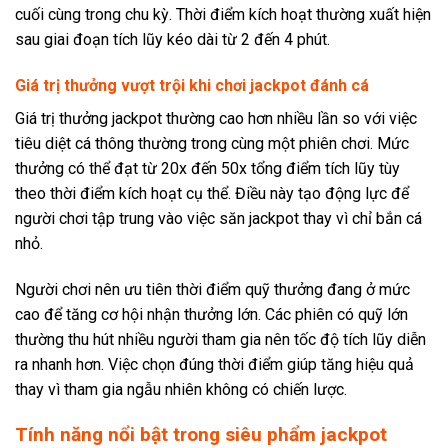
cuối cùng trong chu kỳ. Thời điểm kích hoạt thường xuất hiện
sau giai đoạn tích lũy kéo dài từ 2 đến 4 phút.
Giá trị thưởng vượt trội khi chơi jackpot đánh cá
Giá trị thưởng jackpot thường cao hơn nhiều lần so với việc
tiêu diệt cá thông thường trong cùng một phiên chơi. Mức
thưởng có thể đạt từ 20x đến 50x tổng điểm tích lũy tùy
theo thời điểm kích hoạt cụ thể. Điều này tạo động lực để
người chơi tập trung vào việc săn jackpot thay vì chỉ bắn cá
nhỏ.
Người chơi nên ưu tiên thời điểm quỹ thưởng đang ở mức
cao để tăng cơ hội nhận thưởng lớn. Các phiên có quỹ lớn
thường thu hút nhiều người tham gia nên tốc độ tích lũy diễn
ra nhanh hơn. Việc chọn đúng thời điểm giúp tăng hiệu quả
thay vì tham gia ngẫu nhiên không có chiến lược.
Tính năng nổi bật trong siêu phẩm jackpot