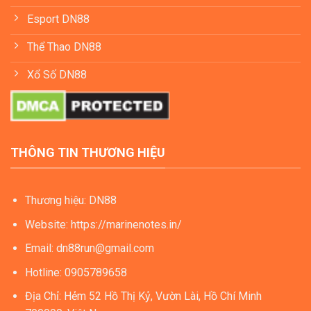
Esport DN88
Thể Thao DN88
Xổ Số DN88
THÔNG TIN THƯƠNG HIỆU
Thương hiệu: DN88
Website:
https://marinenotes.in/
Email:
dn88run@gmail.com
Hotline: 0905789658
Địa Chỉ: Hẻm 52 Hồ Thị Kỷ, Vườn Lài, Hồ Chí Minh