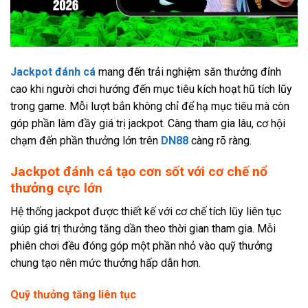
Jackpot đánh cá
mang đến trải nghiệm săn thưởng đỉnh
cao khi người chơi hướng đến mục tiêu kích hoạt hũ tích lũy
trong game. Mỗi lượt bắn không chỉ để hạ mục tiêu mà còn
góp phần làm đầy giá trị jackpot. Càng tham gia lâu, cơ hội
chạm đến phần thưởng lớn trên
DN88
càng rõ ràng.
Jackpot đánh cá tạo cơn sốt với cơ chế nổ
thưởng cực lớn
Hệ thống jackpot được thiết kế với cơ chế tích lũy liên tục
giúp giá trị thưởng tăng dần theo thời gian tham gia. Mỗi
phiên chơi đều đóng góp một phần nhỏ vào quỹ thưởng
chung tạo nên mức thưởng hấp dẫn hơn.
Quỹ thưởng tăng liên tục