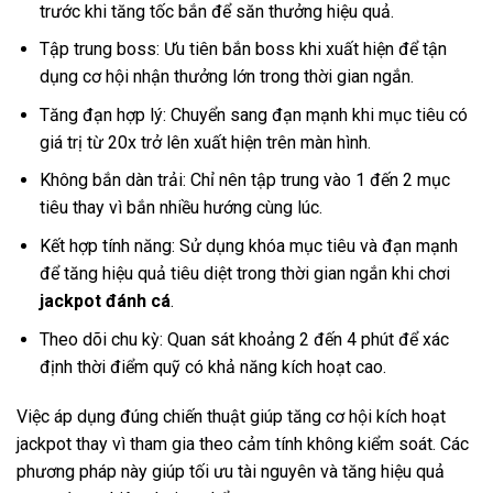
trước khi tăng tốc bắn để săn thưởng hiệu quả.
Tập trung boss: Ưu tiên bắn boss khi xuất hiện để tận
dụng cơ hội nhận thưởng lớn trong thời gian ngắn.
Tăng đạn hợp lý: Chuyển sang đạn mạnh khi mục tiêu có
giá trị từ 20x trở lên xuất hiện trên màn hình.
Không bắn dàn trải: Chỉ nên tập trung vào 1 đến 2 mục
tiêu thay vì bắn nhiều hướng cùng lúc.
Kết hợp tính năng: Sử dụng khóa mục tiêu và đạn mạnh
để tăng hiệu quả tiêu diệt trong thời gian ngắn khi chơi
jackpot đánh cá
.
Theo dõi chu kỳ: Quan sát khoảng 2 đến 4 phút để xác
định thời điểm quỹ có khả năng kích hoạt cao.
Việc áp dụng đúng chiến thuật giúp tăng cơ hội kích hoạt
jackpot thay vì tham gia theo cảm tính không kiểm soát. Các
phương pháp này giúp tối ưu tài nguyên và tăng hiệu quả