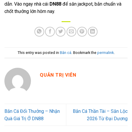
dẫn. Vào ngay nhà cái
DN88
để săn jackpot, bắn chuẩn và
chốt thưởng lớn hôm nay.
This entry was posted in
Bắn cá
. Bookmark the
permalink
.
QUẢN TRỊ VIÊN
Bắn Cá Đổi Thưởng – Nhận
Bắn Cá Thần Tài – Săn Lộc
Quà Giá Trị Ở DN88
2026 Từ Đại Dương