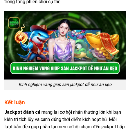
trong từng phiên chơi cụ thể.
Kinh nghiệm vàng giúp săn jackpot dễ như ăn kẹo
Kết luận
Jackpot đánh cá
mang lại cơ hội nhận thưởng lớn khi bạn
kiên trì tích lũy và canh đúng thời điểm kích hoạt hũ. Mỗi
lượt bắn đều góp phần tạo nên cơ hội chạm đến jackpot hấp