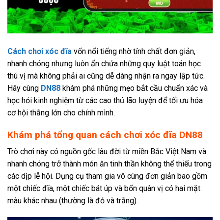
Cách chơi xóc đĩa
vốn nổi tiếng nhờ tính chất đơn giản,
nhanh chóng nhưng luôn ẩn chứa những quy luật toán học
thú vị mà không phải ai cũng dễ dàng nhận ra ngay lập tức.
Hãy cùng
DN88
khám phá những mẹo bắt cầu chuẩn xác và
học hỏi kinh nghiệm từ các cao thủ lão luyện để tối ưu hóa
cơ hội thắng lớn cho chính mình.
Khám phá tổng quan cách chơi xóc đĩa DN88
Trò chơi này có nguồn gốc lâu đời từ miền Bắc Việt Nam và
nhanh chóng trở thành món ăn tinh thần không thể thiếu trong
các dịp lễ hội. Dụng cụ tham gia vô cùng đơn giản bao gồm
một chiếc đĩa, một chiếc bát úp và bốn quân vị có hai mặt
màu khác nhau (thường là đỏ và trắng).