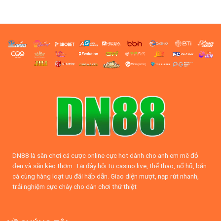
DN88
là sân chơi cá cược online cực hot dành cho anh em mê đỏ
đen và săn kèo thơm. Tại đây hội tụ casino live, thể thao, nổ hũ, bắn
cá cùng hàng loạt ưu đãi hấp dẫn. Giao diện mượt, nạp rút nhanh,
trải nghiệm cực cháy cho dân chơi thứ thiệt