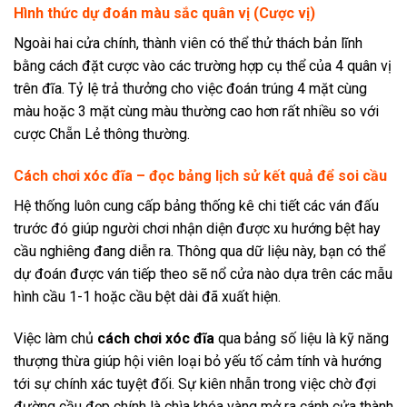
Hình thức dự đoán màu sắc quân vị (Cược vị)
Ngoài hai cửa chính, thành viên có thể thử thách bản lĩnh
bằng cách đặt cược vào các trường hợp cụ thể của 4 quân vị
trên đĩa. Tỷ lệ trả thưởng cho việc đoán trúng 4 mặt cùng
màu hoặc 3 mặt cùng màu thường cao hơn rất nhiều so với
cược Chẵn Lẻ thông thường.
Cách chơi xóc đĩa – đọc bảng lịch sử kết quả để soi cầu
Hệ thống luôn cung cấp bảng thống kê chi tiết các ván đấu
trước đó giúp người chơi nhận diện được xu hướng bệt hay
cầu nghiêng đang diễn ra. Thông qua dữ liệu này, bạn có thể
dự đoán được ván tiếp theo sẽ nổ cửa nào dựa trên các mẫu
hình cầu 1-1 hoặc cầu bệt dài đã xuất hiện.
Việc làm chủ
cách chơi xóc đĩa
qua bảng số liệu là kỹ năng
thượng thừa giúp hội viên loại bỏ yếu tố cảm tính và hướng
tới sự chính xác tuyệt đối. Sự kiên nhẫn trong việc chờ đợi
đường cầu đẹp chính là chìa khóa vàng mở ra cánh cửa thành