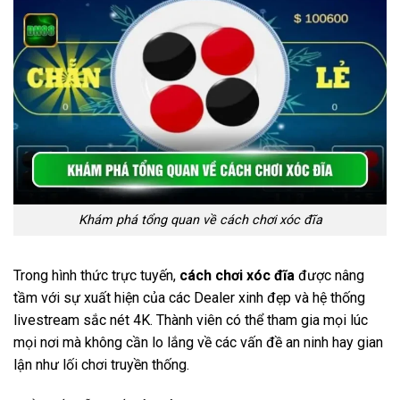
Khám phá tổng quan về cách chơi xóc đĩa
Trong hình thức trực tuyến,
cách chơi xóc đĩa
được nâng
tầm với sự xuất hiện của các Dealer xinh đẹp và hệ thống
livestream sắc nét 4K. Thành viên có thể tham gia mọi lúc
mọi nơi mà không cần lo lắng về các vấn đề an ninh hay gian
lận như lối chơi truyền thống.