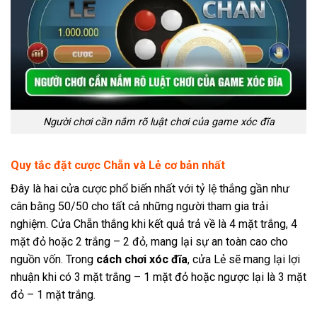
Người chơi cần nắm rõ luật chơi của game xóc đĩa
Quy tắc đặt cược Chẵn và Lẻ cơ bản nhất
Đây là hai cửa cược phổ biến nhất với tỷ lệ thắng gần như
cân bằng 50/50 cho tất cả những người tham gia trải
nghiệm. Cửa Chẵn thắng khi kết quả trả về là 4 mặt trắng, 4
mặt đỏ hoặc 2 trắng – 2 đỏ, mang lại sự an toàn cao cho
nguồn vốn. Trong
cách chơi xóc đĩa
, cửa Lẻ sẽ mang lại lợi
nhuận khi có 3 mặt trắng – 1 mặt đỏ hoặc ngược lại là 3 mặt
đỏ – 1 mặt trắng.