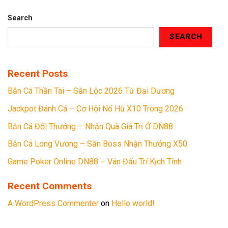
Search
SEARCH
Recent Posts
Bắn Cá Thần Tài – Săn Lộc 2026 Từ Đại Dương
Jackpot Đánh Cá – Cơ Hội Nổ Hũ X10 Trong 2026
Bắn Cá Đổi Thưởng – Nhận Quà Giá Trị Ở DN88
Bắn Cá Long Vương – Săn Boss Nhận Thưởng X50
Game Poker Online DN88 – Ván Đấu Trí Kịch Tính
Recent Comments
A WordPress Commenter
on
Hello world!