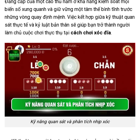
Đẳng cấp của một cao thủ nằm ở khả năng kiểm soát mọi
biến số xung quanh và giữ vững một tâm thế bình tĩnh trước
những vòng quay định mệnh. Việc kết hợp giữa kỹ thuật quan
sát thực tế và kỷ luật bản thân sẽ giúp bạn trở thành người
làm chủ cuộc chơi thực thụ tại
cách chơi xóc đĩa
.
Kỹ năng quan sát và phân tích nhịp xóc